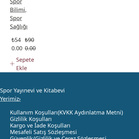
Spor
Bilimi
,
Spor
Sağlığı
₺
54
₺
90
0.00
0.00
Sepete
Ekle
Spor Yayınevi ve Kitabevi
Yerimiz›
Kullanım Koşulları(KVKK Aydınlatma Metni)
Gizlilik Koşulları
Kargo ve İade Koşulları
Mesafeli Satış Sözleşmesi
Güvenlik/Gizlilik ve Çerez Sözleşmesi