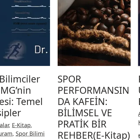
Bilimciler
SPOR
EMG’nin
PERFORMANSIN
esi: Temel
DA KAFEİN:
ipler
BİLİMSEL VE
PRATİK BİR
alar
,
E-Kitap
,
REHBER(E-Kitap)
uram
,
Spor Bilimi