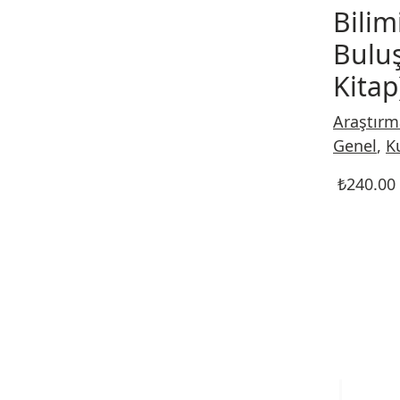
Bilim
Bulu
Kitap
Araştırm
Genel
,
K
₺
240.00