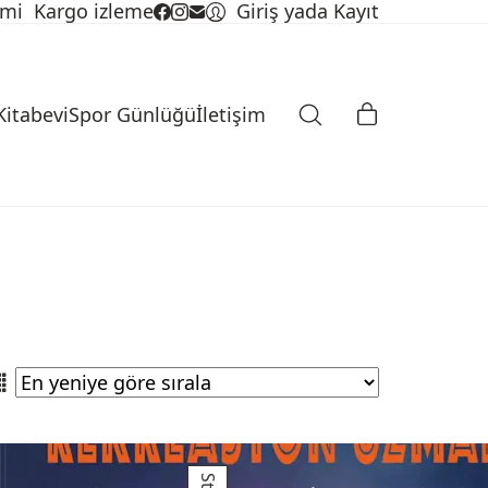
imi
Kargo izleme
Giriş yada Kayıt
Kitabevi
Spor Günlüğü
İletişim