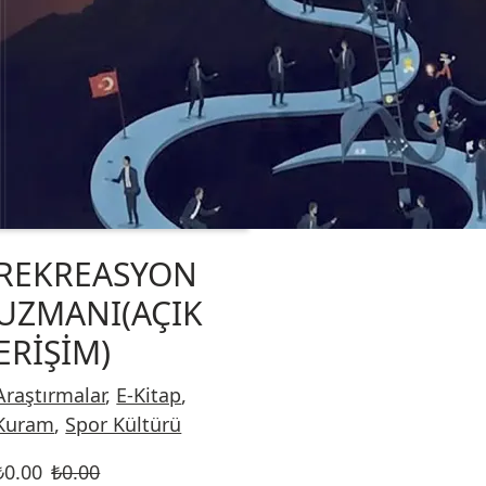
REKREASYON
UZMANI(AÇIK
ERİŞİM)
Araştırmalar
,
E-Kitap
,
Kuram
,
Spor Kültürü
₺
0.00
₺
0.00