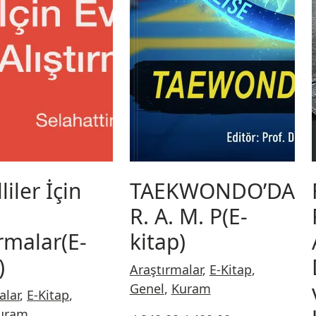
liler İçin
TAEKWONDO’DA
R. A. M. P(E-
ırmalar(E-
kitap)
)
Araştırmalar
,
E-Kitap
,
Genel
,
Kuram
alar
,
E-Kitap
,
uram