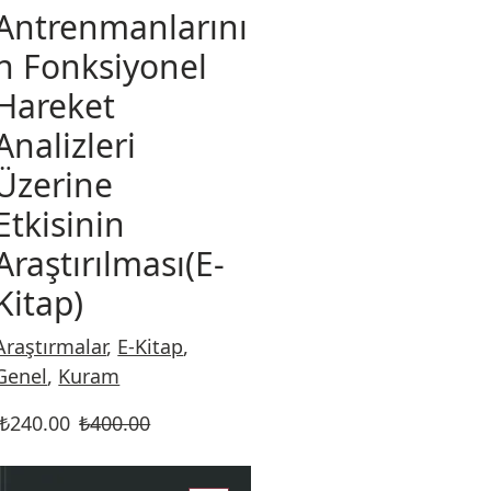
Antrenmanlarını
n Fonksiyonel
Hareket
Analizleri
Üzerine
Etkisinin
Araştırılması(E-
Kitap)
Araştırmalar
,
E-Kitap
,
Genel
,
Kuram
₺
240.00
₺
400.00