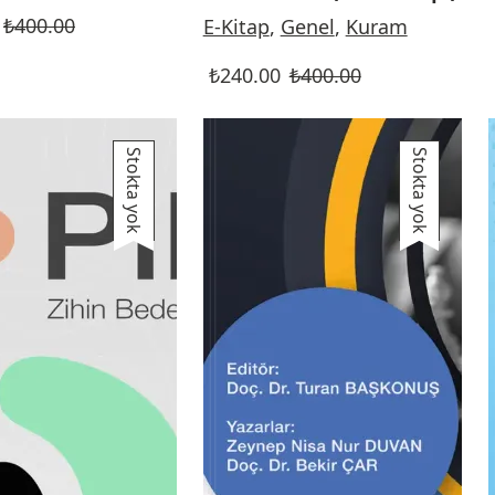
₺
400.00
E-Kitap
,
Genel
,
Kuram
₺
240.00
₺
400.00
Stokta yok
Stokta yok