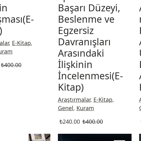
in
Başarı Düzeyi,
şması(E-
Beslenme ve
)
Egzersiz
Davranışları
alar
,
E-Kitap
,
Arasındaki
uram
İlişkinin
₺
400.00
İncelenmesi(E-
Kitap)
Araştırmalar
,
E-Kitap
,
Genel
,
Kuram
₺
240.00
₺
400.00