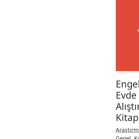
Engel
Evde
Alışt
Kitap
Araştırm
Genel
,
K