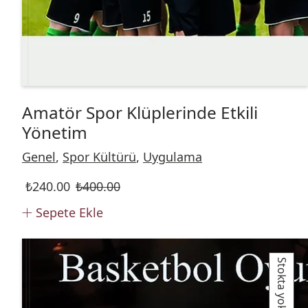
Amatör Spor Klüplerinde Etkili
Yönetim
Genel
,
Spor Kültürü
,
Uygulama
₺
240.00
₺
400.00
Sepete Ekle
Stokta yok