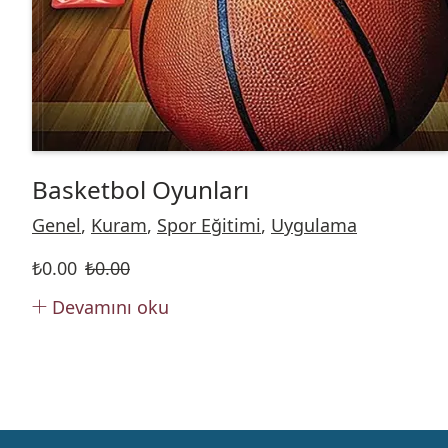
Basketbol Oyunları
Genel
,
Kuram
,
Spor Eğitimi
,
Uygulama
₺
0.00
₺
0.00
Devamını oku