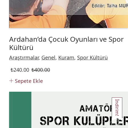
Ardahan’da Çocuk Oyunları ve Spor
Kültürü
Araştırmalar
,
Genel
,
Kuram
,
Spor Kültürü
₺
240.00
₺
400.00
Sepete Ekle
İndirim!