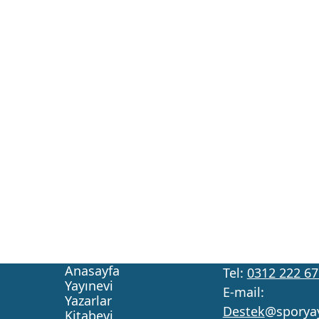
Anasayfa
Tel:
0312 222 67
Yayınevi
E-mail:
Yazarlar
Destek
@sporya
Kitabevi