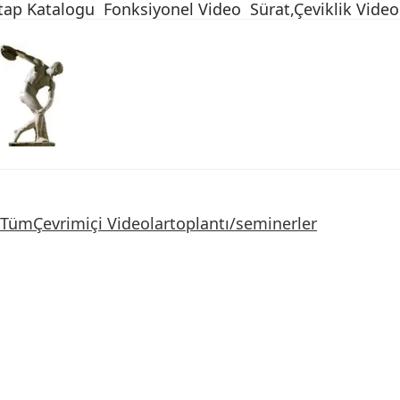
tap Katalogu
Fonksiyonel Video
Sürat,Çeviklik Video
Tüm
Çevrimiçi Videolar
toplantı/seminerler