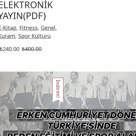
ELEKTRONİK
YAYIN(PDF)
E-Kitap
,
Fitness
,
Genel
,
Kuram
,
Spor Kültürü
₺
240.00
₺
400.00
İndirim!