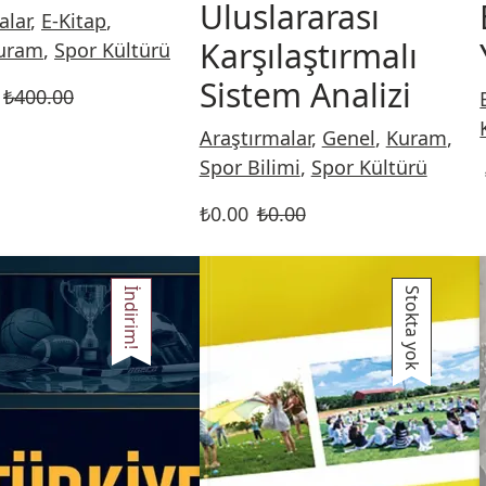
Uluslararası
alar
,
E-Kitap
,
Karşılaştırmalı
uram
,
Spor Kültürü
Sistem Analizi
₺
400.00
Araştırmalar
,
Genel
,
Kuram
,
Spor Bilimi
,
Spor Kültürü
₺
0.00
₺
0.00
İndirim!
Stokta yok