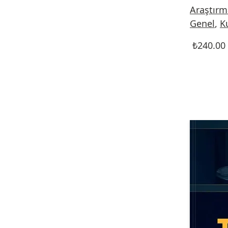
Araştırm
Genel
,
K
₺
240.00