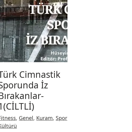
Türk Cimnastik
Sporunda İz
Bırakanlar-
1(CİLTLİ)
Fitness
,
Genel
,
Kuram
,
Spor
Kültürü