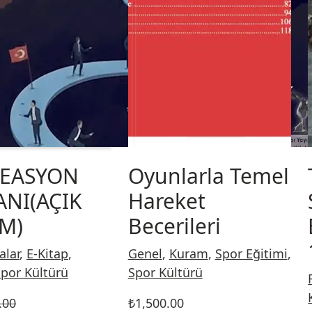
REASYON
Oyunlarla Temel
NI(AÇIK
Hareket
İM)
Becerileri
alar
,
E-Kitap
,
Genel
,
Kuram
,
Spor Eğitimi
,
por Kültürü
Spor Kültürü
.00
₺
1,500.00