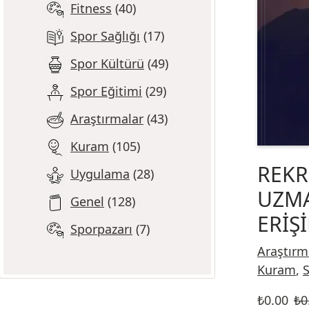
Fitness
40
Spor Sağlığı
17
Spor Kültürü
49
Spor Eğitimi
29
Araştırmalar
43
Kuram
105
REK
Uygulama
28
UZMA
Genel
128
ERİŞ
Sporpazarı
7
Araştırm
Kuram
,
S
₺
0.00
₺
0