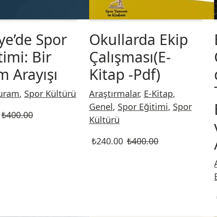
ye’de Spor
Okullarda Ekip
imi: Bir
Çalışması(E-
m Arayışı
Kitap -Pdf)
uram
,
Spor Kültürü
Araştırmalar
,
E-Kitap
,
Genel
,
Spor Eğitimi
,
Spor
₺
400.00
Kültürü
₺
240.00
₺
400.00