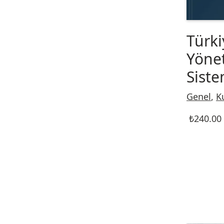
Türki
Yönet
Siste
Genel
,
K
₺
240.00