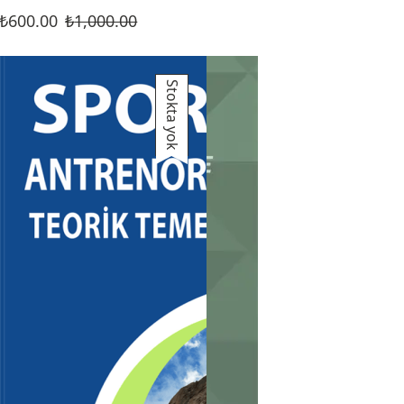
₺
600.00
₺
1,000.00
Stokta yok