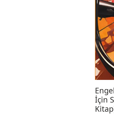
Engel
İçin 
Kitap