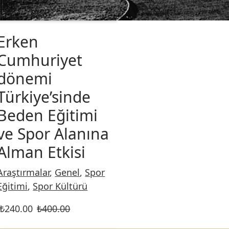
Erken
Cumhuriyet
dönemi
Türkiye’sinde
Beden Eğitimi
ve Spor Alanına
Alman Etkisi
Araştırmalar
,
Genel
,
Spor
Eğitimi
,
Spor Kültürü
₺
240.00
₺
400.00