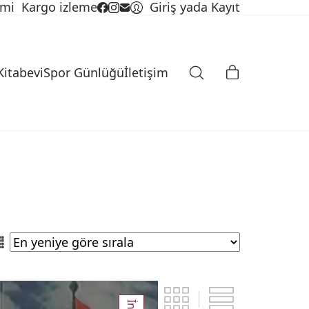
imi
Kargo izleme
Giriş yada Kayıt
Kitabevi
Spor Günlüğü
İletişim