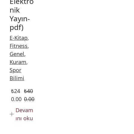
Elektro
nik
Yayın-
pdf)
E-Kitap
,
Fitness
,
Genel
,
Kuram
,
Spor
Bilimi
₺
24
₺
40
0.00
0.00
Devam
ını oku