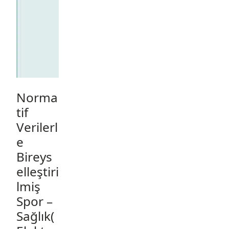
Norma
tif
Verilerl
e
Bireys
elleştiri
lmiş
Spor –
Sağlık(