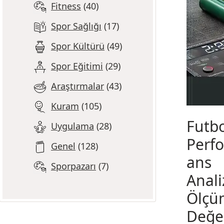
Fitness
40
Spor Sağlığı
17
Spor Kültürü
49
Spor Eğitimi
29
Araştırmalar
43
Kuram
105
Futb
Uygulama
28
Perf
Genel
128
ans
Sporpazarı
7
Anali
Ölçü
Değe