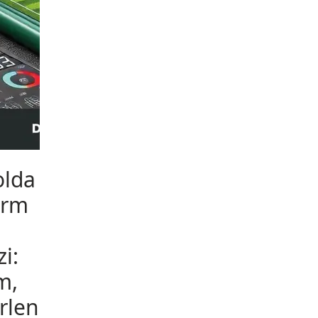
olda
orm
zi:
m,
rlen