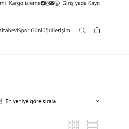
imi
Kargo izleme
Giriş yada Kayıt
Kitabevi
Spor Günlüğü
İletişim