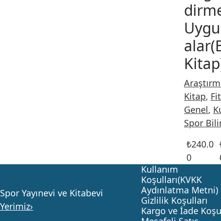
dirm
Uygu
alar(
Kitap
Araştırm
Kitap
,
Fi
Genel
,
K
Spor Bil
₺
240.0
0
Kullanım
Koşulları(KVKK
Aydınlatma Metni)
Spor Yayınevi ve Kitabevi
Gizlilik Koşulları
Yerimiz›
Kargo ve İade Koşul