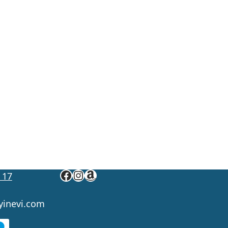
 17
yinevi.com