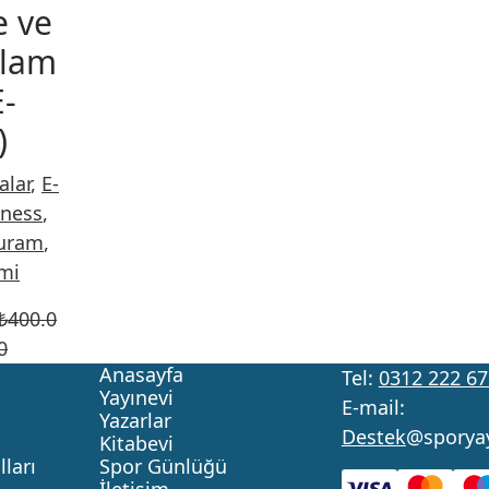
e ve
lam
E-
)
alar
,
E-
tness
,
uram
,
imi
₺
400.0
0
Anasayfa
Tel:
0312 222 67
Yayınevi
E-mail:
Yazarlar
Destek
@sporya
Kitabevi
ları
Spor Günlüğü