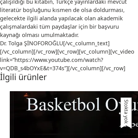
çalışıldığı bu kitabın, Türkçe yayınlardaki mevcut
literatür boşluğunu kısmen de olsa doldurması,
gelecekte ilgili alanda yapılacak olan akademik
çalışmalardaki tüm paydaşlar için bir başvuru
kaynağı olması umulmaktadır.
Dr. Tolga ŞİNOFOROĞLU[/vc_column_text]
[/vc_column][/vc_row][vc_row][vc_column][vc_video
link=”https://www.youtube.com/watch?
v=QDB_s4bOYxE&t=374s”][/vc_column][/vc_row]
İlgili ürünler
Stokta yok