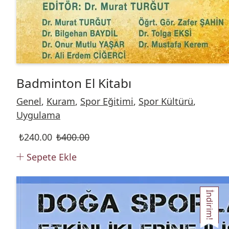
Badminton El Kitabı
Genel
,
Kuram
,
Spor Eğitimi
,
Spor Kültürü
,
Uygulama
₺
240.00
₺
400.00
Sepete Ekle
İndirim!