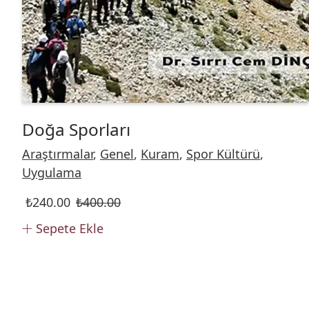
Doğa Sporları
Araştırmalar
,
Genel
,
Kuram
,
Spor Kültürü
,
Uygulama
₺
240.00
₺
400.00
Sepete Ekle