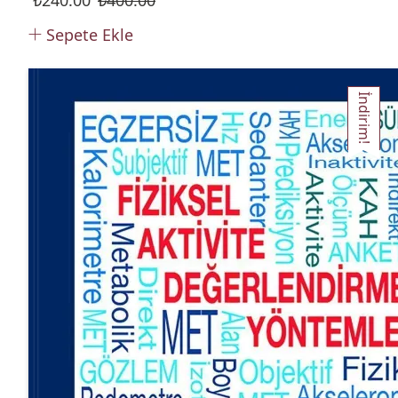
₺
240.00
₺
400.00
Sepete Ekle
İndirim!