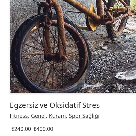
Egzersiz ve Oksidatif Stres
Fitness
,
Genel
,
Kuram
,
Spor Sağlığı
₺
240.00
₺
400.00