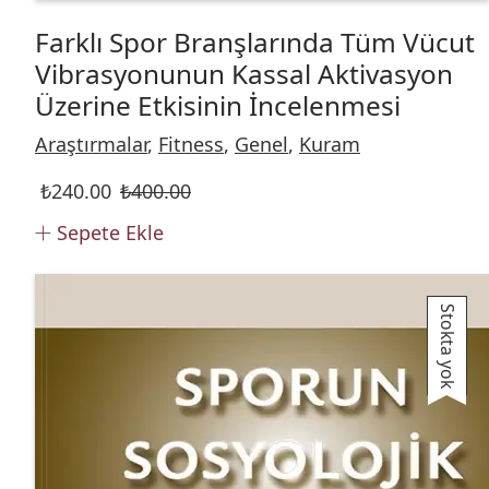
Farklı Spor Branşlarında Tüm Vücut
Vibrasyonunun Kassal Aktivasyon
Üzerine Etkisinin İncelenmesi
Araştırmalar
,
Fitness
,
Genel
,
Kuram
₺
240.00
₺
400.00
Sepete Ekle
Stokta yok