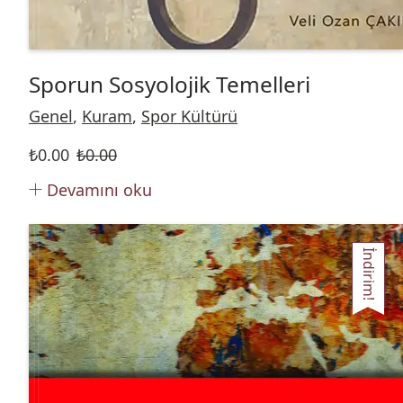
Sporun Sosyolojik Temelleri
Genel
,
Kuram
,
Spor Kültürü
₺
0.00
₺
0.00
Devamını oku
İndirim!