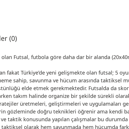
er (0)
u olan Futsal, futbola göre daha dar bir alanda (20x
n fakat Türkiye’de yeni gelişmekte olan futsal; 5 oy
neme sahip, savunma ve hücum arasında taktiksel mü
üstünlüğü elde etmek gerekmektedir. Futsalda da sko
ken takım halinde organize bir şekilde sürekli olara
tratejiler üretmeleri, geliştirmeleri ve uygulamaları g
in gözleminde doğru teknikleri öğrenir ama kendi baş
 ve taktik konusunda yapılan çalışmalar bu durumda 
ın; taktiksel olarak hem savunmada hem hücumda farklı