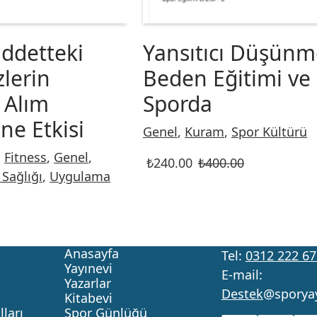
iddetteki
Yansıtıcı Düşünm
zlerin
Beden Eğitimi ve
 Alım
Sporda
ne Etkisi
Genel
,
Kuram
,
Spor Kültürü
,
Fitness
,
Genel
,
₺
240.00
₺
400.00
 Sağlığı
,
Uygulama
Anasayfa
Tel:
0312 222 67
Yayınevi
E-mail:
Yazarlar
Destek
@sporya
Kitabevi
ları
Spor Günlüğü