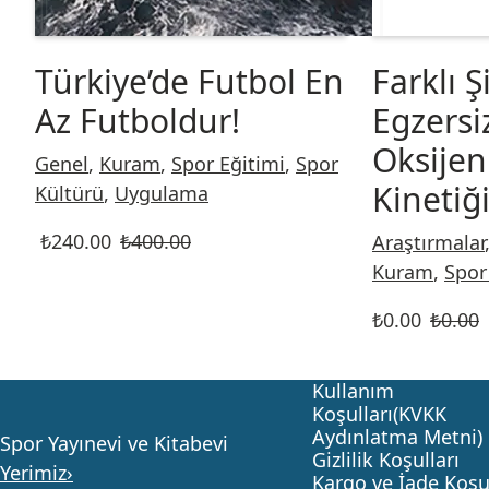
Türkiye’de Futbol En
Farklı Ş
Az Futboldur!
Egzersi
Oksijen
Genel
,
Kuram
,
Spor Eğitimi
,
Spor
Kinetiği
Kültürü
,
Uygulama
₺
240.00
₺
400.00
Araştırmalar
Kuram
,
Spor
₺
0.00
₺
0.00
Kullanım
Koşulları(KVKK
Aydınlatma Metni)
Spor Yayınevi ve Kitabevi
Gizlilik Koşulları
Yerimiz›
Kargo ve İade Koşul