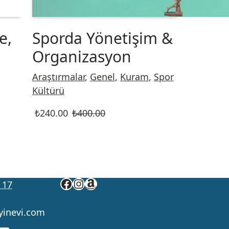
e,
Sporda Yönetişim &
Organizasyon
Araştırmalar
,
Genel
,
Kuram
,
Spor
Kültürü
₺
240.00
₺
400.00
 17
yinevi.com