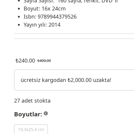
Sayfa Sayısı: 160 sayfa, renkli, DVD ‘li
Boyut: 16x 24cm
Isbn: 9789944379526
Yayın yılı: 2014
₺
240.00
₺
400.00
ücretsiz kargodan
₺
2,000.00
uzakta!
27 adet stokta
Boyutlar:
19,3x25,4 cm