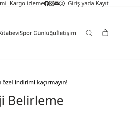
imi
Kargo izleme
Giriş yada Kayıt
Kitabevi
Spor Günlüğü
İletişim
u özel indirimi kaçırmayın!
ji Belirleme