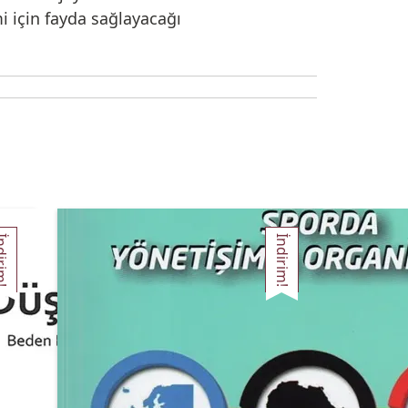
i için fayda sağlayacağı
irim!
İndirim!