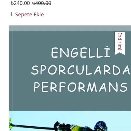
₺
240.00
₺
400.00
Sepete Ekle
İndirim!