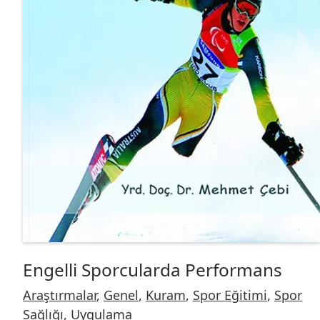
Engelli Sporcularda Performans
Araştırmalar
,
Genel
,
Kuram
,
Spor Eğitimi
,
Spor
Sağlığı
,
Uygulama