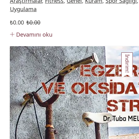
Araştırmalar
,
Fitness
,
Genel
,
Kuram
,
Spor Sağlığı
,
Uygulama
₺
0.00
₺
0.00
Devamını oku
İndirim!