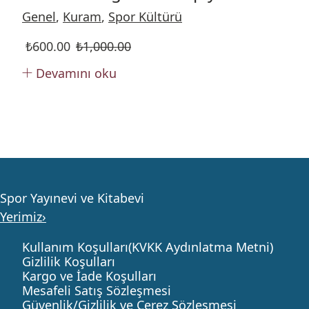
Genel
,
Kuram
,
Spor Kültürü
₺
600.00
₺
1,000.00
Devamını oku
Spor Yayınevi ve Kitabevi
Yerimiz›
Kullanım Koşulları(KVKK Aydınlatma Metni)
Gizlilik Koşulları
Kargo ve İade Koşulları
Mesafeli Satış Sözleşmesi
Güvenlik/Gizlilik ve Çerez Sözleşmesi