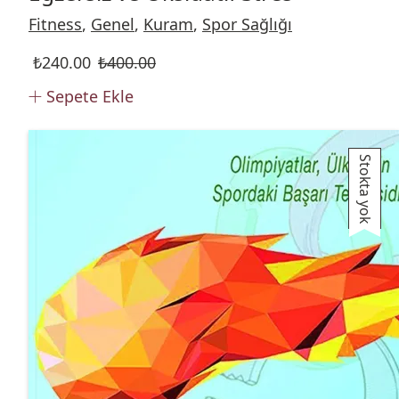
Fitness
,
Genel
,
Kuram
,
Spor Sağlığı
₺
240.00
₺
400.00
Sepete Ekle
Stokta yok