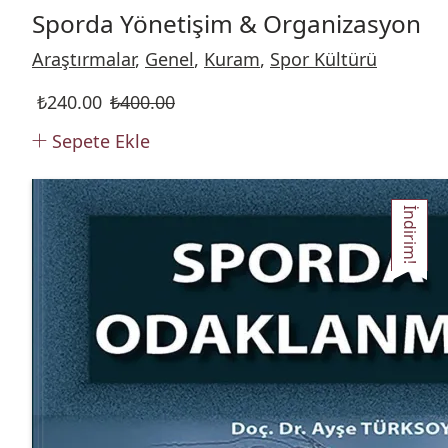
Sporda Yönetişim & Organizasyon
Araştırmalar
,
Genel
,
Kuram
,
Spor Kültürü
₺
240.00
₺
400.00
Sepete Ekle
İndirim!