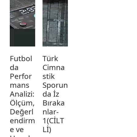
Futbol
Türk
da
Cimna
Perfor
stik
mans
Sporun
Analizi:
da İz
Ölçüm,
Bıraka
Değerl
nlar-
endirm
1(CİLT
e ve
Lİ)