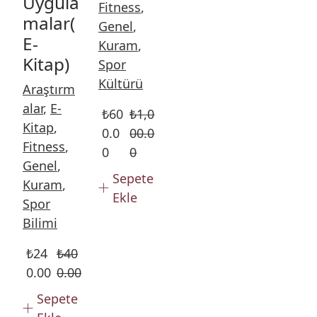
Uygula
Fitness
,
malar(
Genel
,
E-
Kuram
,
Kitap)
Spor
Kültürü
Araştırm
alar
,
E-
₺
60
₺
1,0
Kitap
,
0.0
00.0
Fitness
,
0
0
Genel
,
Sepete
Kuram
,
Ekle
Spor
Bilimi
₺
24
₺
40
0.00
0.00
Sepete