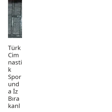
Türk
Cim
nasti
k
Spor
und
a İz
Bıra
kanl