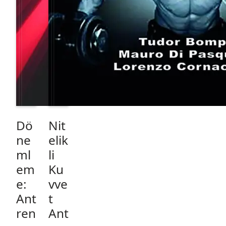
Dö
Nit
ne
elik
ml
li
em
Ku
e:
vve
Ant
t
ren
Ant