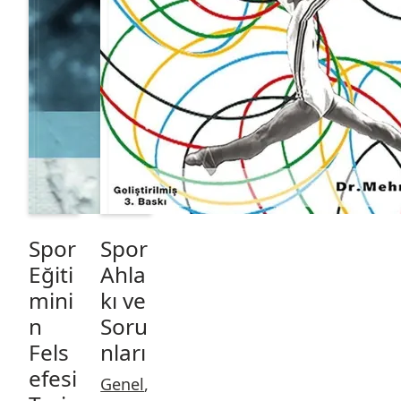
Spor
Spor
Eğiti
Ahla
mini
kı ve
n
Soru
Fels
nları
efesi
Genel
,