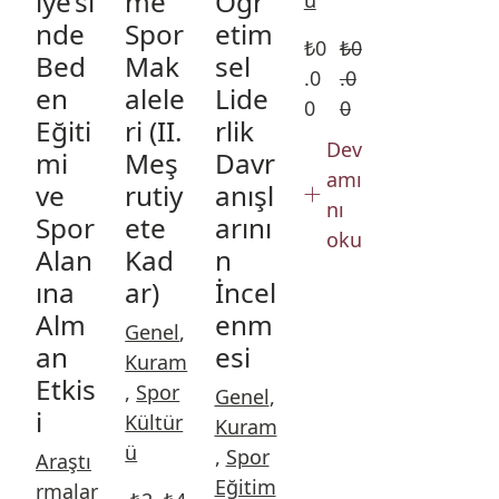
iye’si
me
Öğr
ü
nde
Spor
etim
₺
0
₺
0
Bed
Mak
sel
.0
.0
en
alele
Lide
0
0
Eğiti
ri (II.
rlik
Dev
mi
Meş
Davr
amı
ve
rutiy
anışl
nı
Spor
ete
arını
oku
Alan
Kad
n
ına
ar)
İncel
Alm
enm
Genel
,
an
esi
Kuram
Etkis
,
Spor
Genel
,
i
Kültür
Kuram
ü
,
Spor
Araştı
Eğitim
rmalar