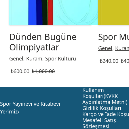
Dünden Bugüne
Spor M
Olimpiyatlar
Genel
,
Kura
Genel
,
Kuram
,
Spor Kültürü
₺
240.00
₺
40
₺
600.00
₺
1,000.00
Kullanım
Koşulları(KVKK
Aydınlatma Metni)
Spor Yayınevi ve Kitabevi
Gizlilik Koşulları
Yerimiz›
Kargo ve İade Koşul
Mesafeli Satış
Sözleşmesi