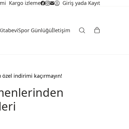
imi
Kargo izleme
Giriş yada Kayıt
Kitabevi
Spor Günlüğü
İletişim
u özel indirimi kaçırmayın!
menlerinden
leri