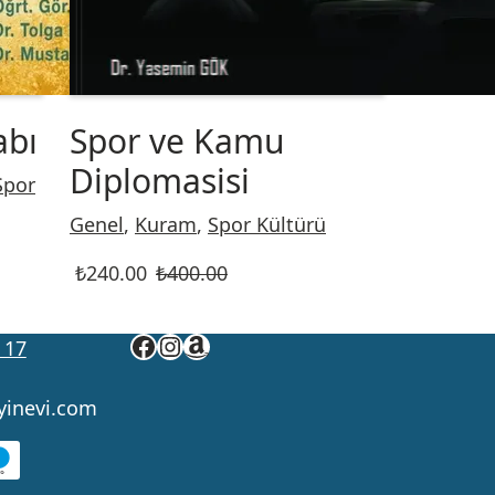
abı
Spor ve Kamu
Diplomasisi
Spor
Genel
,
Kuram
,
Spor Kültürü
₺
240.00
₺
400.00
 17
yinevi.com