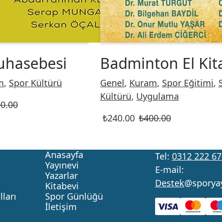
uhasebesi
Badminton El Kit
m
,
Spor Kültürü
Genel
,
Kuram
,
Spor Eğitimi
,
Kültürü
,
Uygulama
0.00
₺
240.00
₺
400.00
Anasayfa
Tel:
0312 222 67
Yayınevi
E-mail:
Yazarlar
Destek
@sporya
Kitabevi
ları
Spor Günlüğü
İletişim