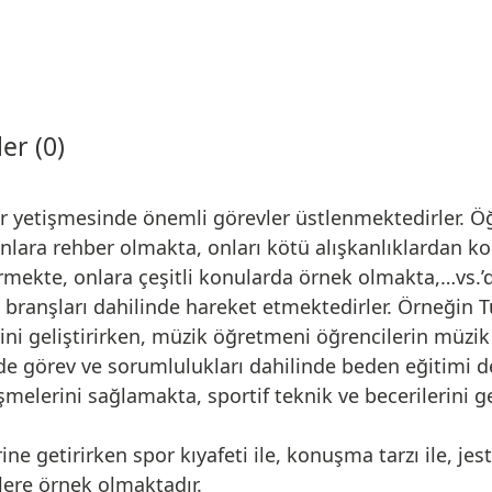
er (0)
er yetişmesinde önemli görevler üstlenmektedirler. Ö
 onlara rehber olmakta, onları kötü alışkanlıklardan 
rmekte, onlara çeşitli konularda örnek olmakta,…vs.’d
 branşları dahilinde hareket etmektedirler. Örneğin 
ni geliştirirken, müzik öğretmeni öğrencilerin müzik b
görev ve sorumlulukları dahilinde beden eğitimi ders 
eşmelerini sağlamakta, sportif teknik ve becerilerini ge
 getirirken spor kıyafeti ile, konuşma tarzı ile, jest
ilere örnek olmaktadır.