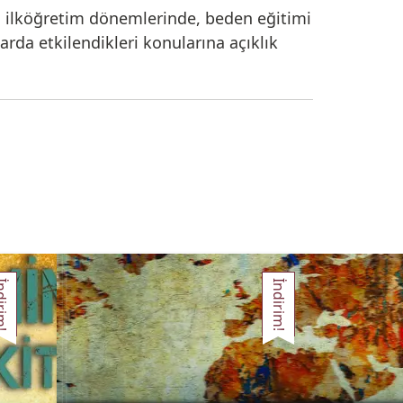
an ilköğretim dönemlerinde, beden eğitimi
rda etkilendikleri konularına açıklık
irim!
İndirim!