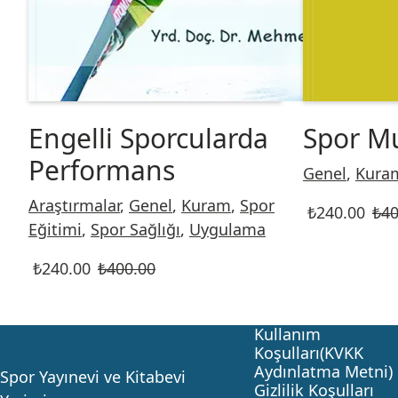
Engelli Sporcularda
Spor M
Performans
Genel
,
Kura
Araştırmalar
,
Genel
,
Kuram
,
Spor
₺
240.00
₺
40
Eğitimi
,
Spor Sağlığı
,
Uygulama
₺
240.00
₺
400.00
Kullanım
Koşulları(KVKK
Aydınlatma Metni)
Spor Yayınevi ve Kitabevi
Gizlilik Koşulları