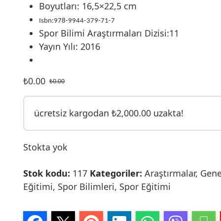
Boyutları: 16,5×22,5 cm
Isbn:978-9944-379-71-7
Spor Bilimi Araştırmaları Dizisi:11
Yayın Yılı: 2016
₺
0.00
₺
0.00
ücretsiz kargodan
₺
2,000.00
uzakta!
Stokta yok
Stok kodu:
117
Kategoriler:
Araştırmalar
,
Gene
Eğitimi
,
Spor Bilimleri
,
Spor Eğitimi