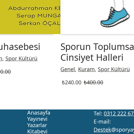
uhasebesi
Sporun Toplumsa
Cinsiyet Halleri
m
,
Spor Kültürü
Genel
,
Kuram
,
Spor Kültürü
0.00
₺
240.00
₺
400.00
Anasayfa
Tel:
0312 222 67
Yayınevi
E-mail:
Yazarlar
Destek
@sporya
Kitabevi