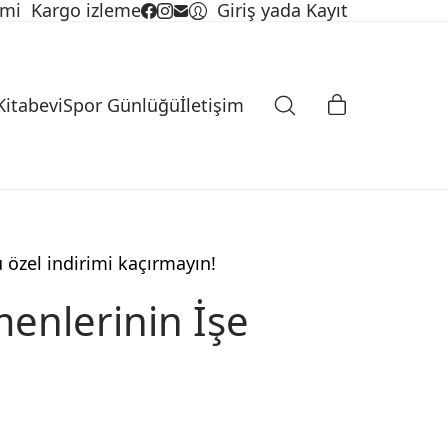
imi
Kargo izleme
Giriş yada Kayıt
Kitabevi
Spor Günlüğü
İletişim
u özel indirimi kaçırmayın!
enlerinin İşe