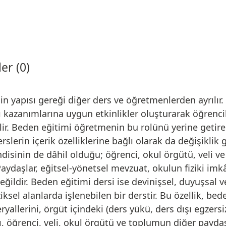
er (0)
n yapısı gereği diğer ders ve öğretmenlerden ayrılır
zanımlarına uygun etkinlikler oluşturarak öğrenciler
. Beden eğitimi öğretmenin bu rolünü yerine getireceğ
erslerin içerik özelliklerine bağlı olarak da değişikli
isinin de dâhil olduğu; öğrenci, okul örgütü, veli ve 
 Paydaşlar, eğitsel-yönetsel mevzuat, okulun fiziki imk
değildir. Beden eğitimi dersi ise devinişsel, duyuşsal 
fiziksel alanlarda işlenebilen bir derstir. Bu özellik, 
llerini, örgüt içindeki (ders yükü, ders dışı egzersiz 
ı, öğrenci, veli, okul örgütü ve toplumun diğer paydaş