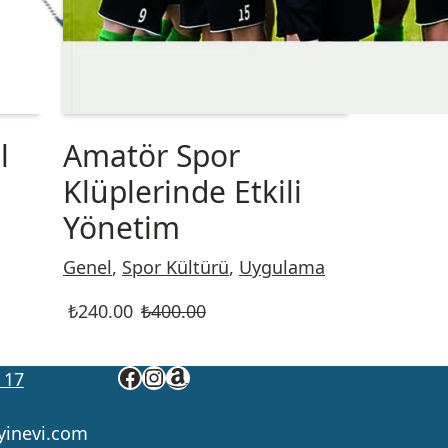
l
Amatör Spor
Klüplerinde Etkili
Yönetim
Genel
,
Spor Kültürü
,
Uygulama
₺
240.00
₺
400.00
 17
yinevi.com