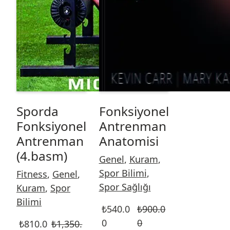
Sporda
Fonksiyonel
Fonksiyonel
Antrenman
Antrenman
Anatomisi
(4.basm)
Genel
,
Kuram
,
Spor Bilimi
,
Fitness
,
Genel
,
Spor Sağlığı
Kuram
,
Spor
Bilimi
₺
540.0
₺
900.0
0
0
₺
810.0
₺
1,350.