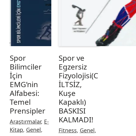
Spor
Spor ve
Bilimciler
Egzersiz
İçin
Fizyolojisi(C
EMG’nin
İLTSİZ,
Alfabesi:
Kuşe
Temel
Kapaklı)
Prensipler
BASKISI
KALMADI!
Araştırmalar
,
E-
Kitap
,
Genel
,
Fitness
,
Genel
,