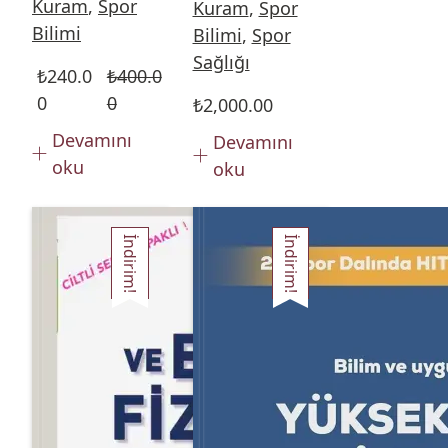
Kuram
,
Spor
Kuram
,
Spor
Bilimi
Bilimi
,
Spor
Sağlığı
₺
240.0
₺
400.0
0
0
₺
2,000.00
Devamını
Devamını
oku
oku
İndirim!
İndirim!