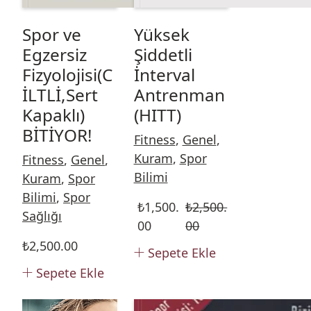
Spor ve
Yüksek
Egzersiz
Şiddetli
Fizyolojisi(C
İnterval
İLTLİ,Sert
Antrenman
Kapaklı)
(HITT)
BİTİYOR!
Fitness
,
Genel
,
Kuram
,
Spor
Fitness
,
Genel
,
Bilimi
Kuram
,
Spor
Bilimi
,
Spor
₺
1,500.
₺
2,500.
Sağlığı
00
00
₺
2,500.00
Sepete Ekle
Sepete Ekle