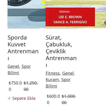
Sporda
Sürat,
Kuvvet
Çabukluk,
Antrenman
Çeviklik
ı
Antrenman
ı
Genel
,
Spor
Bilimi
Fitness
,
Genel
,
Kuram
,
Spor
₺
750.0
₺
1,250.
Bilimi
0
00
₺
600.0
₺
1,000.
Sepete Ekle
0
00