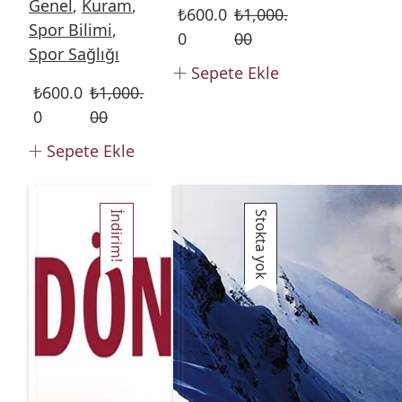
Genel
,
Kuram
,
₺
600.0
₺
1,000.
Spor Bilimi
,
0
00
Spor Sağlığı
Sepete Ekle
₺
600.0
₺
1,000.
0
00
Sepete Ekle
İndirim!
Stokta yok