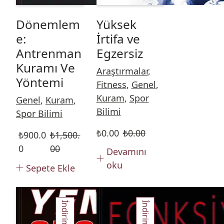
Dönemlem
Yüksek
e:
İrtifa ve
Antrenman
Egzersiz
Kuramı Ve
Araştırmalar
,
Yöntemi
Fitness
,
Genel
,
Kuram
,
Spor
Genel
,
Kuram
,
Bilimi
Spor Bilimi
₺
0.00
₺
0.00
₺
900.0
₺
1,500.
0
00
Devamını
oku
Sepete Ekle
İndirim!
İndirim!