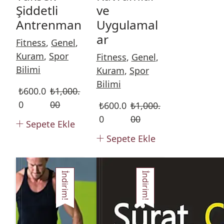
Şiddetli
ve
Antrenman
Uygulamal
ar
Fitness
,
Genel
,
Kuram
,
Spor
Fitness
,
Genel
,
Bilimi
Kuram
,
Spor
Bilimi
₺
600.0
₺
1,000.
0
00
₺
600.0
₺
1,000.
0
00
Sepete Ekle
Sepete Ekle
İndirim!
İndirim!